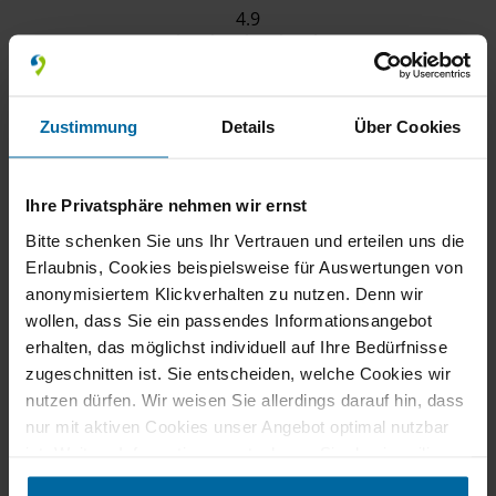
4.9
184 Bewertungen
100%
Zustimmung
Details
Über Cookies
Weiterempfehlungen
100%
Fahrzeug wie
beschrieben
Ihre Privatsphäre nehmen wir ernst
Bereitgestellt von
Bitte schenken Sie uns Ihr Vertrauen und erteilen uns die
Erlaubnis, Cookies beispielsweise für Auswertungen von
anonymisiertem Klickverhalten zu nutzen. Denn wir
wollen, dass Sie ein passendes Informationsangebot
erhalten, das möglichst individuell auf Ihre Bedürfnisse
zugeschnitten ist. Sie entscheiden, welche Cookies wir
nutzen dürfen. Wir weisen Sie allerdings darauf hin, dass
nur mit aktiven Cookies unser Angebot optimal nutzbar
ist. Weitere Informationen entnehmen Sie den jeweiligen
Erläuterungen und unserer Datenschutzerklärung.