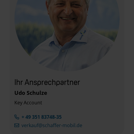
Sonderbeklebung
✓
✓
„KNAUS 60 Years“
KNAUS Embleme im Bug
✓
✓
und im Heck
Serienpolster: mit
✓
✓
„KNAUS 60 Years“
Stickung
Ihr Ansprechpartner
COZY HOME-Paket „60
✓
✓
Udo Schulze
Years“
Key Account
3-Flammen-Kocher mit
✓
✓
+ 49 351 83748-35
elektrischer Zündung,
verkauf@schaffer-mobil.de
Glasabdeckung und