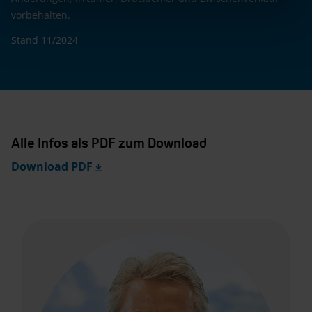
vorbehalten.
Ausstellfenster 52 × 50
–
✓
Stand 11/2024
cm, mit Insektenschutz
und Verdunklung
(Toilettenraum)
Seitenwände in
✓
✓
Glattblech –
Alle Infos als PDF zum Download
Monoachser
Download PDF
Aufbaudesign
✓
✓
Campovolo Grau-
Monoachser
Aufbaudesign
–
–
Campovolo Grau-
Tendemachser