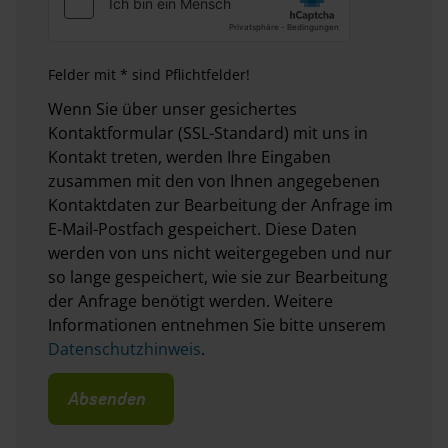
Intelligente
–
–
Elektroniksteuerung
Felder mit * sind Pflichtfelder!
Wenn Sie über unser gesichertes
TV-Vorbereitung mit
✓
✓
Kontaktformular (SSL-Standard) mit uns in
Steckdose und
Kontakt treten, werden Ihre Eingaben
Kabelverlegung/-
zusammen mit den von Ihnen angegebenen
durchführung
Kontaktdaten zur Bearbeitung der Anfrage im
E-Mail-Postfach gespeichert. Diese Daten
werden von uns nicht weitergegeben und nur
TV-Halter
✓
✓
so lange gespeichert, wie sie zur Bearbeitung
der Anfrage benötigt werden. Weitere
KNAUS Bluetooth
✓
✓
Informationen entnehmen Sie bitte unserem
Soundsystem
Datenschutzhinweis
.
TÜV und
✓
✓
Absenden
Zulassungspapier