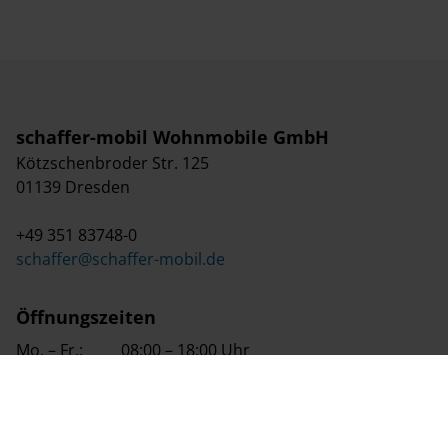
schaffer-mobil Wohnmobile GmbH
Kötzschenbroder Str. 125
01139 Dresden
+49 351 83748-0
schaffer@schaffer-mobil.de
Öffnungszeiten
Mo. – Fr.:
08:00 – 18:00 Uhr
Sa.:
08:00 – 14:00 Uhr
So.:
09:00 – 16:00 Uhr (Schautag)