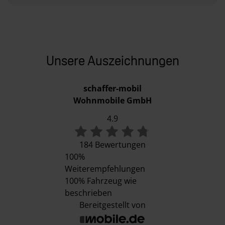
MediKit Gutschein***
✓
✓
Seifen- und
✓
✓
Spülmittelspender
Unsere Auszeichnungen
Listenpreis bei
33.507 €
35.827 €
schaffer-mobil
Einzelbezug
Wohnmobile GmbH
4.9
Sonderpreis
26.459 €
29.389 €
184 Bewertungen
Ihr Sparvorteil
7.048 €*
6.438 €*
100%
Weiterempfehlungen
100%
Fahrzeug wie
beschrieben
Bereitgestellt von