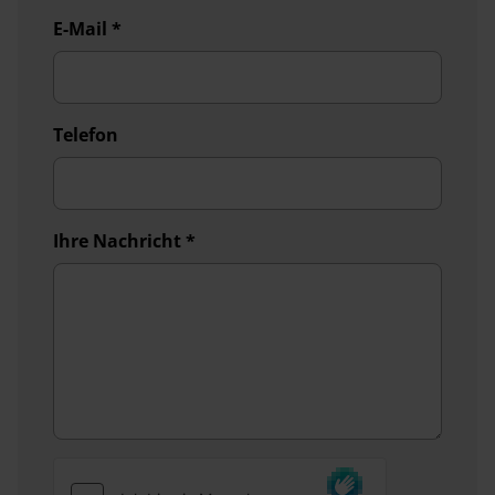
(OEM)
E-Mail
*
Gasheizung TRUMA S
–
–
5004
Telefon
Heizung TRUMA Combi 6
–
–
Wasserfiltersystem
✓
✓
Ihre Nachricht
*
„bluuwater“
Combi-Außensteckdose
✓
✓
(Strom + TV)
Steckdosen Plus-Paket
✓
✓
Stimmungsvolle
✓
✓
Ambientebeleuchtung