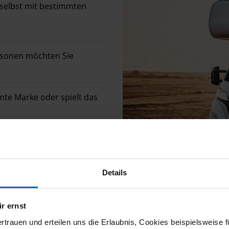
 selbst mit bestimmten
rsonen möchten Sie
te Marke oder spielt das
en, Alkovenmobil,
Details
gsmerkmale besonders
r ernst
 wiegen oder haben Sie
ertrauen und erteilen uns die Erlaubnis, Cookies beispielsweise