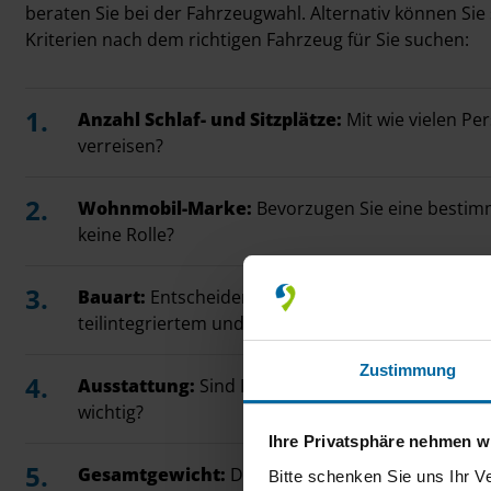
beraten Sie bei der Fahrzeugwahl. Alternativ können Sie
Kriterien nach dem richtigen Fahrzeug für Sie suchen:
Anzahl Schlaf- und Sitzplätze:
Mit wie vielen Pe
verreisen?
Wohnmobil-Marke:
Bevorzugen Sie eine bestimm
keine Rolle?
Bauart:
Entscheiden Sie sich zwischen Kastenwag
teilintegriertem und vollintegriertem Wohnmobil.
Zustimmung
Ausstattung:
Sind Ihnen bestimmte Ausstattun
wichtig?
Ihre Privatsphäre nehmen wi
Gesamtgewicht:
Darf das Fahrzeug nur bis 3,5 t
Bitte schenken Sie uns Ihr V