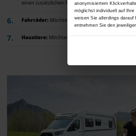
einen zusätzlichen Führerschein?
anonymisiertem Klickverhalte
möglichst individuell auf Ihr
weisen Sie allerdings darauf 
Fahrräder:
Möchten Sie Fahrräder mitnehmen und
entnehmen Sie den jeweilige
Haustiere:
Möchten Sie ein Haustier mitnehmen 