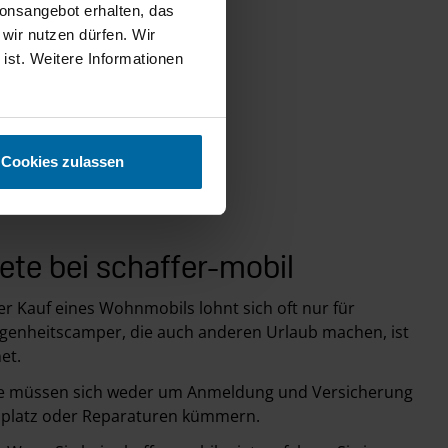
ionsangebot erhalten, das
 wir nutzen dürfen. Wir
 ist. Weitere Informationen
Cookies zulassen
iete bei schaffer-mobil
er Kauf eines Wohnmobils lohnt sich oft nur für
elegenheitscamper, die auch anderen Urlaub machen, ist
et.
e müssen sich weder um Anmeldung und Versicherung
lplatz oder Reparaturen kümmern.