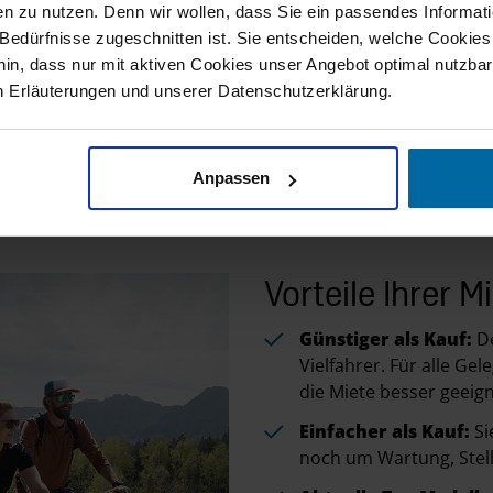
n zu nutzen. Denn wir wollen, dass Sie ein passendes Informat
e Bedürfnisse zugeschnitten ist. Sie entscheiden, welche Cookies
hin, dass nur mit aktiven Cookies unser Angebot optimal nutzbar
 wenn ja – wie viele?
n Erläuterungen und unserer Datenschutzerklärung.
dürfen?
Anpassen
Vorteile Ihrer M
Günstiger als Kauf:
D
Vielfahrer. Für alle G
die Miete besser geeign
Einfacher als Kauf:
Si
noch um Wartung, Stel