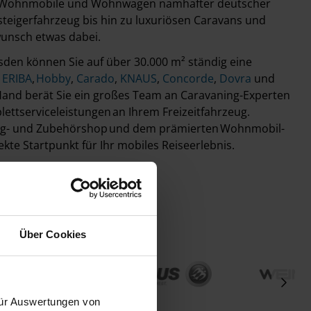
s, Wohnmobile und Wohnwagen namhafter deutscher
teigerfahrzeug bis hin zu luxuriösen Caravans und
wunsch etwas dabei.
sden können Sie auf über 30.000 m² ständig eine
,
ERIBA
,
Hobby
,
Carado
,
KNAUS
,
Concorde
,
Dovra
und
 Hand berät Sie ein großes Team an Caravaning-Experten
ettserviceleistungen an Ihrem Freizeitfahrzeug.
- und Zubehörshop und dem prämierten Wohnmobil-
fekte Startpunkt für Ihr mobiles Reiseerlebnis.
d unser Kennenlernen.
obil Team
Über Cookies
 für Auswertungen von