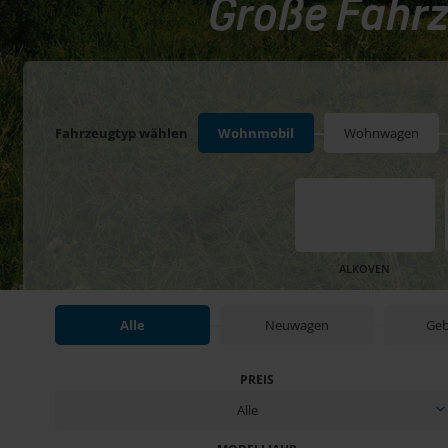
Große Fahrz
Fahrzeugtyp wählen
Wohnmobil
Wohnwagen
ALKOVEN
Alle
Neuwagen
Geb
PREIS
Alle