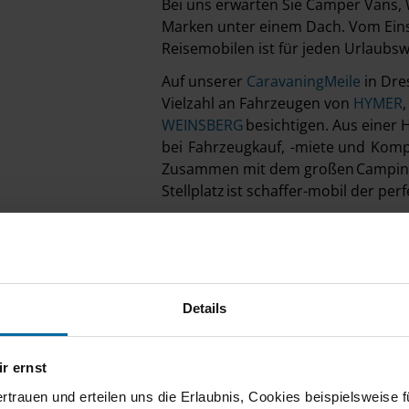
Bei uns erwarten Sie Camper Van
Marken unter einem Dach. Vom Eins
Reisemobilen ist für jeden Urlaubs
Auf unserer
CaravaningMeile
in Dre
Vielzahl an Fahrzeugen von
HYMER
WEINSBERG
besichtigen. Aus einer
bei Fahrzeugkauf, -miete und Kompl
Zusammen mit dem großen Camping
Stellplatz ist schaffer-mobil der per
Ich freue mich auf Ihren Besuch un
Sören Schaffer & das schaffer-m
Details
r ernst
ertrauen und erteilen uns die Erlaubnis, Cookies beispielsweise