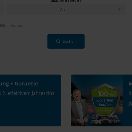
GESAMTGEWICHT
Alle
Filter löschen
Suchen
ung + Garantie
M
9 % effektivem Jahreszins
d
Z