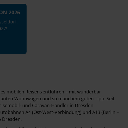
ON 2026
seldorf.
027!
 des mobilen Reisens entführen – mit wunderbar
rmanten Wohnwagen und so manchem guten Tipp. Seit
 Reisemobil- und Caravan-Händler in Dresden
 Autobahnen A4 (Ost-West-Verbindung) und A13 (Berlin –
e Dresden.