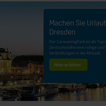
Machen Sie Urlaub 
Dresden
Der CaravaningPark ist als Top-
Zentrumsnähe eine ruhige und 
Verbindungen in die Altstadt.
Mehr erfahren