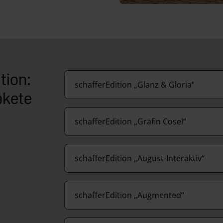
tion:
schafferEdition „Glanz & Gloria“
akete
schafferEdition „Gräfin Cosel“
schafferEdition „August-Interaktiv“
schafferEdition „Augmented“