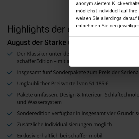
anonymisiertem Klickverhalte
möglichst individuell auf Ihr
weisen Sie allerdings darauf 
Highlights der exklusiven schaf
entnehmen Sie den jeweilige
August der Starke und Gräfin von Cosel
Der Klassiker unter den Landyachten: Concorde Cha
schafferEdition – mit all seinen bekannten Vorteilen
Insgesamt fünf Sonderpakete zum Preis der Serien
Unglaublicher Preisvorteil von 51.185 €
Pakete umfassen: Design & Interieur, Schlaftechnolog
und Wassersystem
Sonderedition verfügbar in insgesamt vier Grundri
Zusätzliche Individualisierungen möglich
Exklusiv erhältlich bei schaffer-mobil