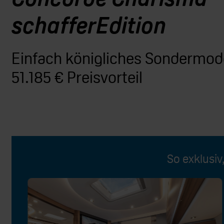
schafferEdition
Einfach königliches Sondermode
51.185 € Preisvorteil
So exklusiv