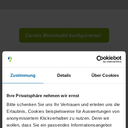
Carado Wohnmobil konfigurieren!
Entdecken Sie Carado Reisemobile bei
schaffer-mobil
Zustimmung
Details
Über Cookies
Ausgewählten Fahrzeugtyp: Wohnmobil
Ihre Privatsphäre nehmen wir ernst
Bitte schenken Sie uns Ihr Vertrauen und erteilen uns die
Erlaubnis, Cookies beispielsweise für Auswertungen von
anonymisiertem Klickverhalten zu nutzen. Denn wir
Filter
(1)
Sortieren
wollen, dass Sie ein passendes Informationsangebot