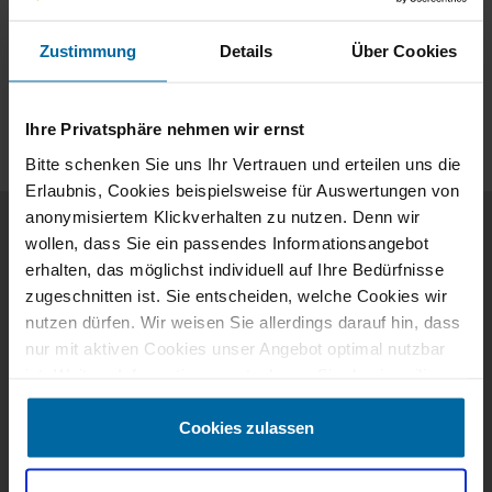
Zustimmung
Details
Über Cookies
Ihre Privatsphäre nehmen wir ernst
Bitte schenken Sie uns Ihr Vertrauen und erteilen uns die
Erlaubnis, Cookies beispielsweise für Auswertungen von
anonymisiertem Klickverhalten zu nutzen. Denn wir
wollen, dass Sie ein passendes Informationsangebot
erhalten, das möglichst individuell auf Ihre Bedürfnisse
FAQ: Häufige Fragen zum Concorde
zugeschnitten ist. Sie entscheiden, welche Cookies wir
Carver
nutzen dürfen. Wir weisen Sie allerdings darauf hin, dass
nur mit aktiven Cookies unser Angebot optimal nutzbar
ist. Weitere Informationen entnehmen Sie den jeweiligen
Erläuterungen und unserer Datenschutzerklärung.
Für wen eignet sich der Concorde Carver
Cookies zulassen
besonders?