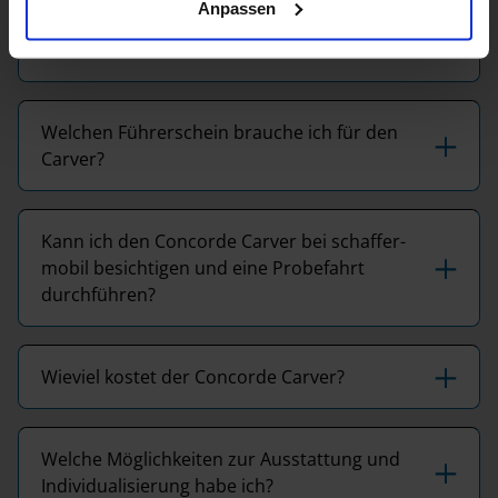
Anpassen
Wie unterscheiden sich die Grundrisse des
Carvers?
Welchen Führerschein brauche ich für den
Carver?
Kann ich den Concorde Carver bei schaffer-
mobil besichtigen und eine Probefahrt
durchführen?
Wieviel kostet der Concorde Carver?
Welche Möglichkeiten zur Ausstattung und
Individualisierung habe ich?