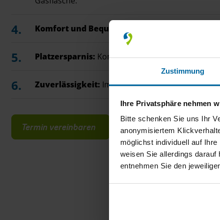
Gasflasche.
Komfort und Bequemlichkeit:
Keine Unterbrec
Platzersparnis:
Kompakte Kombination aus Regle
Zustimmung
Zuverlässigkeit:
Immer ausreichend Gas für Hei
Ihre Privatsphäre nehmen wi
Bitte schenken Sie uns Ihr V
Termin vereinbaren
anonymisiertem Klickverhalte
möglichst individuell auf Ihr
weisen Sie allerdings darauf 
entnehmen Sie den jeweilige