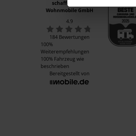
schaffer-mobil
Wohnmobile GmbH
4.9
184 Bewertungen
100%
Weiterempfehlungen
100%
Fahrzeug wie
beschrieben
Bereitgestellt von