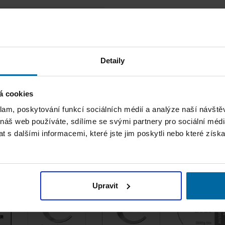
 přepínacího zařízení.
alší účely.
Detaily
á cookies
klam, poskytování funkcí sociálních médií a analýze naší návšt
 náš web používáte, sdílíme se svými partnery pro sociální média
 s dalšími informacemi, které jste jim poskytli nebo které získa
Naše ocenění
Upravit