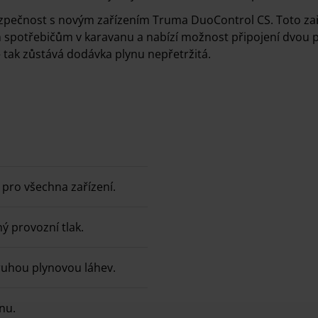
a bezpečnost s novým zařízením Truma DuoControl CS. Toto za
 spotřebičům v karavanu a nabízí možnost připojení dvou pl
 tak zůstává dodávka plynu nepřetržitá.
 pro všechna zařízení.
ný provozní tlak.
ruhou plynovou láhev.
nu.