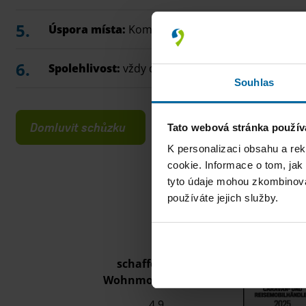
Úspora místa:
Kompaktní kombinace regulátoru a
Spolehlivost:
vždy dostatek plynu pro vytápění a d
Souhlas
Domluvit schůzku
Tato webová stránka použív
K personalizaci obsahu a re
cookie. Informace o tom, jak
tyto údaje mohou zkombinovat
používáte jejich služby.
schaffer-mobil
Wohnmobile GmbH
4.9