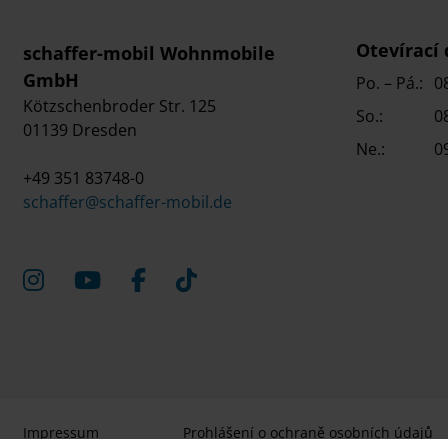
Otevírací
schaffer-mobil Wohnmobile
GmbH
Po. – Pá.:
0
Kötzschenbroder Str. 125
So.:
0
01139 Dresden
Ne.:
0
+49 351 83748-0
schaffer@schaffer-mobil.de
Impressum
Prohlášení o ochraně osobních údajů