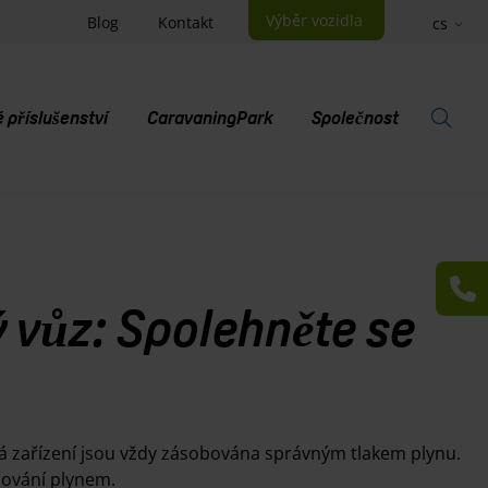
Výběr vozidla
Blog
Kontakt
cs
příslušenství
CaravaningPark
Společnost
V
 vůz: Spolehněte se
á zařízení jsou vždy zásobována správným tlakem plynu.
obování plynem.