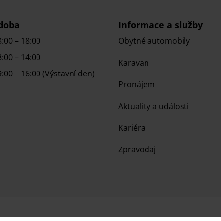
 doba
Informace a služby
8:00 – 18:00
Obytné automobily
8:00 – 14:00
Karavan
9:00 – 16:00 (Výstavní den)
Pronájem
Aktuality a události
Kariéra
Zpravodaj