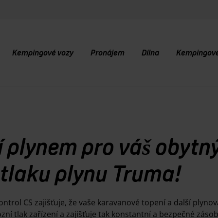
Kempingové vozy
Pronájem
Dílna
Kempingové 
 plynem pro váš obytný
 tlaku plynu Truma!
ol CS zajišťuje, že vaše karavanové topení a další plynov
ozní tlak zařízení a zajišťuje tak konstantní a bezpečné zás