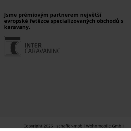
Jsme prémiovým partnerem největší
evropské řetězce specializovaných obchodů s
karavany.
Copyright 2026 · schaffer-mobil Wohnmobile GmbH