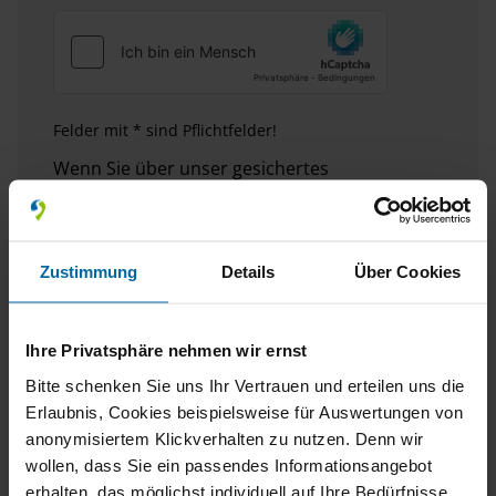
Felder mit * sind Pflichtfelder!
Wenn Sie über unser gesichertes
Kontaktformular (SSL-Standard) mit uns in
Kontakt treten, werden Ihre Eingaben
zusammen mit den von Ihnen angegebenen
Zustimmung
Details
Über Cookies
Kontaktdaten zur Bearbeitung der Anfrage im
E-Mail-Postfach gespeichert. Diese Daten
werden von uns nicht weitergegeben und nur
Ihre Privatsphäre nehmen wir ernst
so lange gespeichert, wie sie zur Bearbeitung
der Anfrage benötigt werden. Weitere
Bitte schenken Sie uns Ihr Vertrauen und erteilen uns die
Informationen entnehmen Sie bitte unserem
Erlaubnis, Cookies beispielsweise für Auswertungen von
Datenschutzhinweis
.
anonymisiertem Klickverhalten zu nutzen. Denn wir
wollen, dass Sie ein passendes Informationsangebot
Absenden
erhalten, das möglichst individuell auf Ihre Bedürfnisse