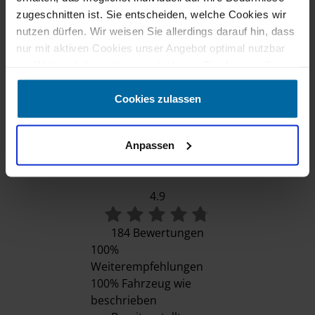
zugeschnitten ist. Sie entscheiden, welche Cookies wir
nutzen dürfen. Wir weisen Sie allerdings darauf hin, dass
nur mit aktiven Cookies unser Angebot optimal nutzbar
ist. Weitere Informationen entnehmen Sie den jeweiligen
Erläuterungen und unserer Datenschutzerklärung.
Cookies zulassen
Unsere Auszeichnungen
Anpassen
schaffer-mobil
Wohnmobile GmbH
4.9
184 Bewertungen
100%
Weiterempfehlungen
100%
Fahrzeug wie
beschrieben