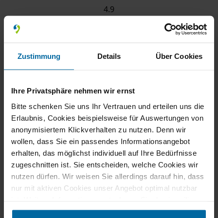
4.9
184 Bewertungen
100%
Zustimmung
Details
Über Cookies
Weiterempfehlungen
100%
Fahrzeug wie
beschrieben
Ihre Privatsphäre nehmen wir ernst
Bereitgestellt von
Bitte schenken Sie uns Ihr Vertrauen und erteilen uns die
Erlaubnis, Cookies beispielsweise für Auswertungen von
anonymisiertem Klickverhalten zu nutzen. Denn wir
wollen, dass Sie ein passendes Informationsangebot
erhalten, das möglichst individuell auf Ihre Bedürfnisse
zugeschnitten ist. Sie entscheiden, welche Cookies wir
nutzen dürfen. Wir weisen Sie allerdings darauf hin, dass
nur mit aktiven Cookies unser Angebot optimal nutzbar
ist. Weitere Informationen entnehmen Sie den jeweiligen
Erläuterungen und unserer Datenschutzerklärung.