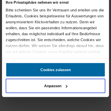
Ihre Privatsphäre nehmen wir ernst
Vorstehende Angaben stellen zugleich das 2/3
Beispiel gem. § 17 Abs. 4 PAngV dar. Ein
Bitte schenken Sie uns Ihr Vertrauen und erteilen uns die
Finanzierungsbeispiel der Openbank
Erlaubnis, Cookies beispielsweise für Auswertungen von
Deutschland AG (Darlehensgeber), Santander-
anonymisiertem Klickverhalten zu nutzen. Denn wir
Platz 1, 41061 Mönchengladbach.
wollen, dass Sie ein passendes Informationsangebot
Berechnungsgrundlage ist ein HYMER Redwood
erhalten, das möglichst individuell auf Ihre Bedürfnisse
mit Kaufpreis 74.900,00 € inkl. MwSt., 1.
zugeschnitten ist. Sie entscheiden, welche Cookies wir
monatliche Rate 627,36 €, 47 Folgeraten à 651,00
nutzen dürfen. Wir weisen Sie allerdings darauf hin, dass
€, 44.900,00 € Anzahlungsbetrag, 30.000,00 €
nur mit aktiven Cookies unser Angebot optimal nutzbar
Nettodarlehensbetrag, 1,97% fester Sollzinssatz
ist. Weitere Informationen entnehmen Sie den jeweiligen
p. a., 1,99 % effektiver Jahreszins, 48 Monate
Erläuterungen und unserer Datenschutzerklärung.
Gesamtlaufzeit, 31.224,36 € Gesamtbetrag.
Cookies zulassen
Bonität vorausgesetzt – Stand Mai 2026
Anpassen