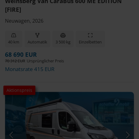
Weinsberg Van CaraBus 600 ME EDITION
[FIRE]
Neuwagen, 2026
40 km
Automatik
3 500 kg
Einzelbetten
68 690 EUR
70 312 EUR
Ursprünglicher Preis
Monatsrate 415 EUR
Aktionspreis