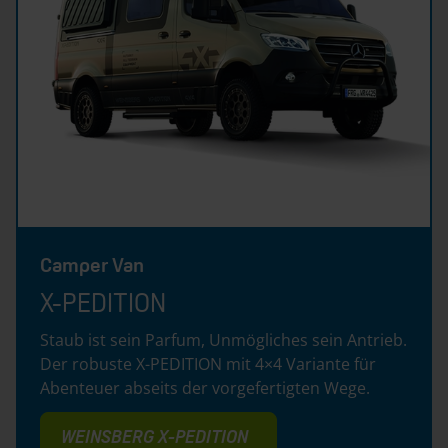
Camper Van
X-PEDITION
Staub ist sein Parfum, Unmögliches sein Antrieb.
Der robuste X-PEDITION mit 4×4 Variante für
Abenteuer abseits der vorgefertigten Wege.
WEINSBERG X-PEDITION