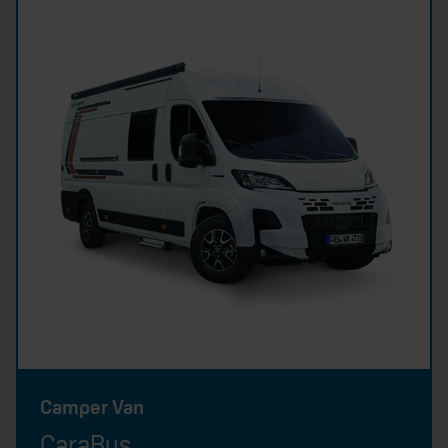
Camper Van
CaraBus