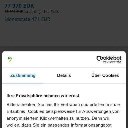
77 970 EUR
85 023 EUR
Ursprünglicher Preis
Monatsrate 471 EUR
WEINSBERG Camper Vans – für echte
Urlaubserlebnisse
Zustimmung
Details
Über Cookies
WEINSBERG steht für VanLife pur. Vor über 50 Jahren
hat die Marke den ersten Camper Van der Welt auf den
Ihre Privatsphäre nehmen wir ernst
Markt gebracht – und dieses Know-how fließt nun in
hochwertige Fahrzeuge, die im Kastenwagen-Segment
Bitte schenken Sie uns Ihr Vertrauen und erteilen uns die
die Trends setzen.
Erlaubnis, Cookies beispielsweise für Auswertungen von
anonymisiertem Klickverhalten zu nutzen. Denn wir
wollen, dass Sie ein passendes Informationsangebot