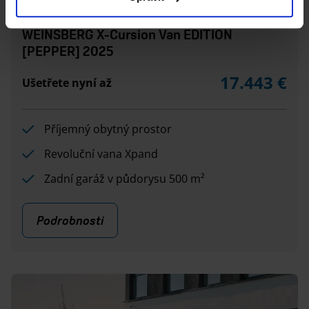
WEINSBERG X-Cursion Van EDITION
[PEPPER] 2025
17.443 €
Ušetřete nyní až
Příjemný obytný prostor
Revoluční vana Xpand
Zadní garáž v půdorysu 500 m²
Podrobnosti