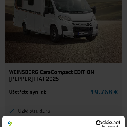
WEINSBERG CaraCompact EDITION
[PEPPER] FIAT 2025
19.768 €
Ušetřete nyní až
Úzká struktura
Základ: Fiat Ducato