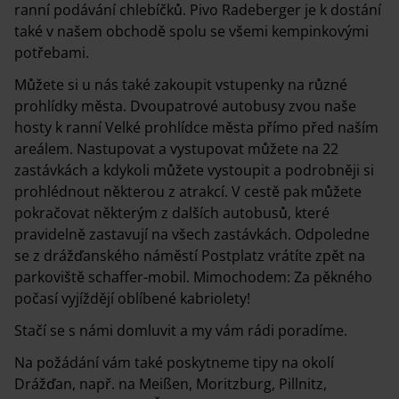
ranní podávání chlebíčků. Pivo Radeberger je k dostání
také v našem obchodě spolu se všemi kempinkovými
potřebami.
Můžete si u nás také zakoupit vstupenky na různé
prohlídky města. Dvoupatrové autobusy zvou naše
hosty k ranní Velké prohlídce města přímo před naším
areálem. Nastupovat a vystupovat můžete na 22
zastávkách a kdykoli můžete vystoupit a podrobněji si
prohlédnout některou z atrakcí. V cestě pak můžete
pokračovat některým z dalších autobusů, které
pravidelně zastavují na všech zastávkách. Odpoledne
se z drážďanského náměstí Postplatz vrátíte zpět na
parkoviště schaffer-mobil. Mimochodem: Za pěkného
počasí vyjíždějí oblíbené kabriolety!
Stačí se s námi domluvit a my vám rádi poradíme.
Na požádání vám také poskytneme tipy na okolí
Drážďan, např. na Meißen, Moritzburg, Pillnitz,