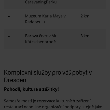
CaravaningParku
–
Muzeum Karla Maye v
2 km
Radebeulu
–
Barová čtvrť v Alt-
3 km
Kötzschenbrodě
Komplexní služby pro váš pobyt v
Dresden
Pohodlí, kultura a zážitky!
Samozřejmostí je rezervace kulturních zařízení,
restaurací nebo jiné organizační podpory, stejně jako