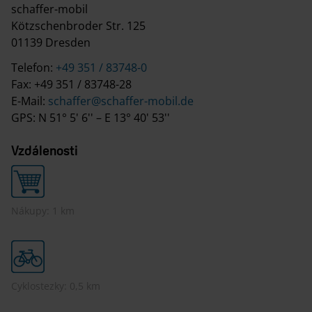
schaffer-mobil
Kötzschenbroder Str. 125
01139 Dresden
Telefon:
+49 351 / 83748-0
Fax: +49 351 / 83748-28
E-Mail:
schaffer@schaffer-mobil.de
GPS: N 51° 5' 6'' – E 13° 40' 53''
Vzdálenosti
Nákupy: 1 km
Cyklostezky: 0,5 km