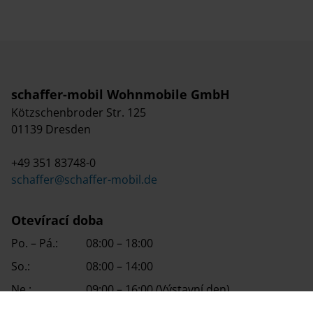
schaffer-mobil Wohnmobile GmbH
Kötzschenbroder Str. 125
01139 Dresden
+49 351 83748-0
schaffer@schaffer-mobil.de
Otevírací doba
Po. – Pá.:
08:00 – 18:00
So.:
08:00 – 14:00
Ne.:
09:00 – 16:00 (Výstavní den)