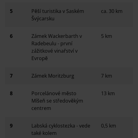
5
Pěší turistika v Saském
ca. 30 km
Švýcarsku
6
Zámek Wackerbarth v
5 km
Radebeulu - první
zážitkové vinařství v
Evropě
7
Zámek Moritzburg
7 km
8
Porcelánové město
13 km
Míšeň se středověkým
centrem
9
Labská cyklostezka - vede
0,5 km
také kolem