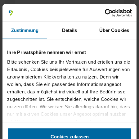
Zustimmung
Details
Über Cookies
Ihre Privatsphäre nehmen wir ernst
Bitte schenken Sie uns Ihr Vertrauen und erteilen uns die
Erlaubnis, Cookies beispielsweise für Auswertungen von
Fields marked with * are mandatory!
anonymisiertem Klickverhalten zu nutzen. Denn wir
wollen, dass Sie ein passendes Informationsangebot
If you contact us via our secure contact form (SSL
erhalten, das möglichst individuell auf Ihre Bedürfnisse
standard), your entries will be stored in your e-mail
zugeschnitten ist. Sie entscheiden, welche Cookies wir
inbox together with the contact details you provide
nutzen dürfen. Wir weisen Sie allerdings darauf hin, dass
in order to process your enquiry. This data is not
nur mit aktiven Cookies unser Angebot optimal nutzbar
passed on by us and is only stored for as long as it
ist. Weitere Informationen entnehmen Sie den jeweiligen
is required to process the enquiry. For further
Erläuterungen und unserer Datenschutzerklärung.
information, please refer to our
data protection
Cookies zulassen
notice
.