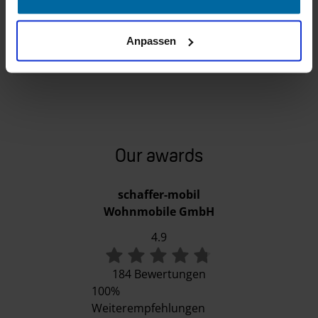
Submit
Anpassen
Our awards
schaffer-mobil
Wohnmobile GmbH
4.9
184 Bewertungen
100%
Weiterempfehlungen