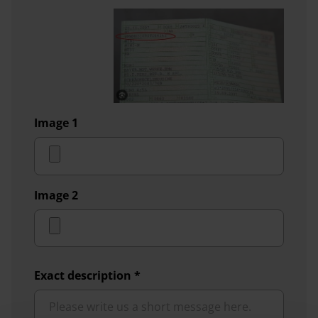
Image 1
Image 2
Exact description
*