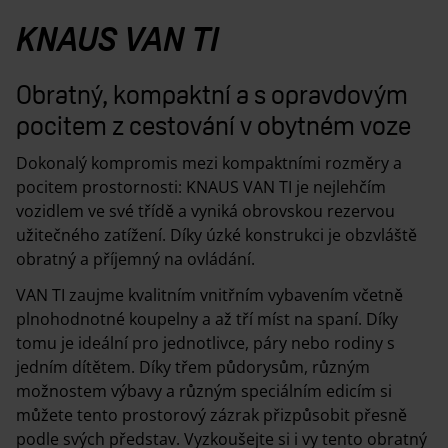
KNAUS VAN TI
Obratný, kompaktní a s opravdovým
pocitem z cestování v obytném voze
Dokonalý kompromis mezi kompaktními rozměry a
pocitem prostornosti: KNAUS VAN TI je nejlehčím
vozidlem ve své třídě a vyniká obrovskou rezervou
užitečného zatížení. Díky úzké konstrukci je obzvláště
obratný a příjemný na ovládání.
VAN TI zaujme kvalitním vnitřním vybavením včetně
plnohodnotné koupelny a až tří míst na spaní. Díky
tomu je ideální pro jednotlivce, páry nebo rodiny s
jedním dítětem. Díky třem půdorysům, různým
možnostem výbavy a různým speciálním edicím si
můžete tento prostorový zázrak přizpůsobit přesně
podle svých představ. Vyzkoušejte si i vy tento obratný