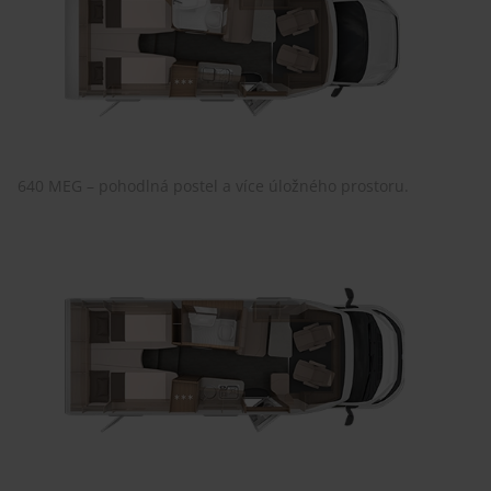
640 MEG – pohodlná postel a více úložného prostoru.