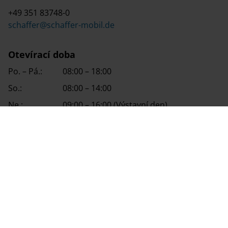
+49 351 83748-0
schaffer@schaffer-mobil.de
Otevírací doba
Po. – Pá.:
08:00 – 18:00
So.:
08:00 – 14:00
Ne.:
09:00 – 16:00 (Výstavní den)
Jsme prémiovým partnerem největší
evropské řetězce specializovaných obchodů s
karavany.