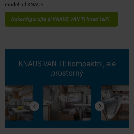
model od KNAUS!
Nakonfigurujte si KNAUS VAN TI hned teď!
KNAUS VAN TI: kompaktní, ale
prostorný