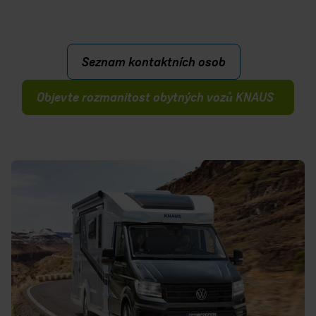
Seznam kontaktních osob
Objevte rozmanitost obytných vozů KNAUS