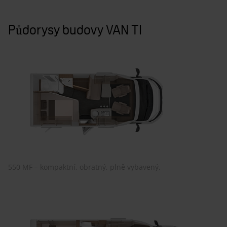
Půdorysy budovy VAN TI
550 MF – kompaktní, obratný, plně vybavený.