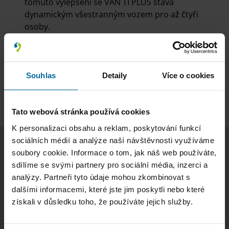
tomuto vylepšení se VAN TI PLUS stává
dynamickým všestranným vozem pro až čtyři
osoby.
VAN TI PLUS PLATINUM SELECTION:
Dynamický
všestranný vůz s tím správným šmrncem.
PLATINUM SELECTION nabízí speciální výbavové
Souhlas
Detaily
Více o cookies
PLUS, díky kterému z VAN TI vytěžíte maximum.
Tato webová stránka používá cookies
K personalizaci obsahu a reklam, poskytování funkcí
sociálních médií a analýze naší návštěvnosti využíváme
soubory cookie. Informace o tom, jak náš web používáte,
Často kladené otázky: Často kladené
sdílíme se svými partnery pro sociální média, inzerci a
analýzy. Partneři tyto údaje mohou zkombinovat s
otázky týkající se modelu KNAUS VAN
dalšími informacemi, které jste jim poskytli nebo které
TI
získali v důsledku toho, že používáte jejich služby.