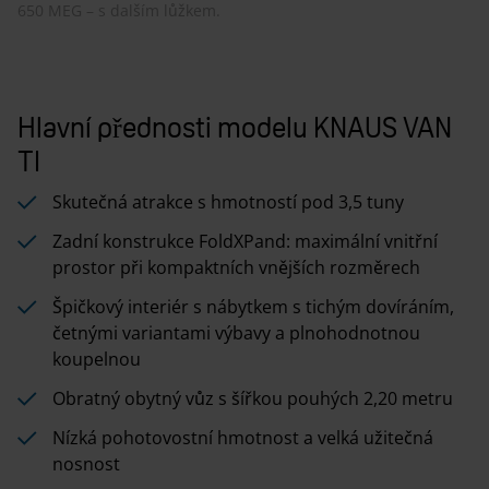
650 MEG – s dalším lůžkem.
Hlavní přednosti modelu KNAUS VAN
TI
Skutečná atrakce s hmotností pod 3,5 tuny
Zadní konstrukce FoldXPand: maximální vnitřní
prostor při kompaktních vnějších rozměrech
Špičkový interiér s nábytkem s tichým dovíráním,
četnými variantami výbavy a plnohodnotnou
koupelnou
Obratný obytný vůz s šířkou pouhých 2,20 metru
Nízká pohotovostní hmotnost a velká užitečná
nosnost