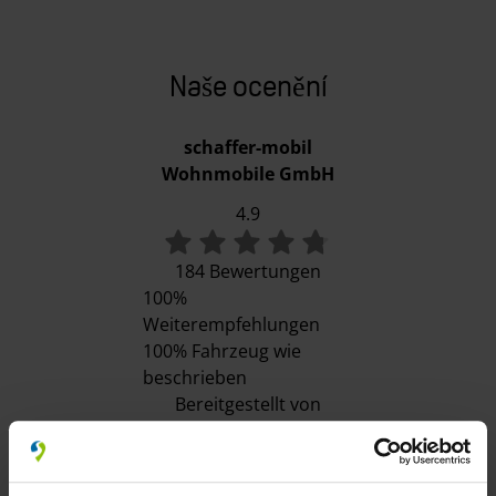
Naše ocenění
schaffer-mobil
Wohnmobile GmbH
4.9
184 Bewertungen
100%
Weiterempfehlungen
100%
Fahrzeug wie
beschrieben
Bereitgestellt von