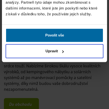
analýzy. Partneři tyto údaje mohou zkombinovat s
dalšími informacemi, které jste jim poskytli nebo které
získali v důsledku toho, že používáte jejich služby.
Povolit vše
Upravit
S potěšením vám představujeme „Camping-Kaufhaus“
- místo, kde najdete vše, po čem vaše kempinkové
srdce touží. Nabízíme širokou škálu vysoce kvalitních
výrobků, od kempingového nábytku a solárních
systémů až po manévrovací pomůcky a satelitní
systémy, díky nimž budou vaše dobrodružství
nezapomenutelná.
Do obchodu