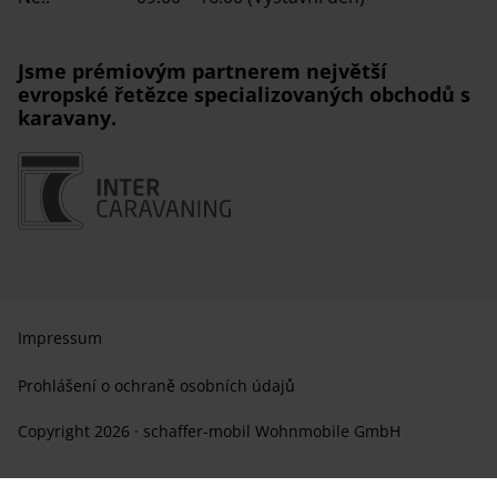
Jsme prémiovým partnerem největší
evropské řetězce specializovaných obchodů s
karavany.
Impressum
Prohlášení o ochraně osobních údajů
Copyright 2026 · schaffer-mobil Wohnmobile GmbH