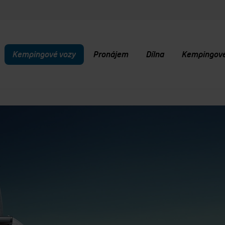
Kempingové vozy
Pronájem
Dílna
Kempingové 