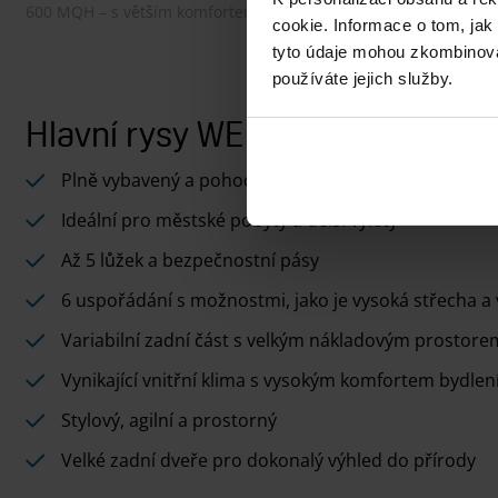
600 MQH – s větším komfortem při spaní
cookie. Informace o tom, jak
tyto údaje mohou zkombinovat
používáte jejich služby.
Hlavní rysy WEINSBERG CaraBu
Plně vybavený a pohodlný obytný vůz
Ideální pro městské pobyty a delší výlety
Až 5 lůžek a bezpečnostní pásy
6 uspořádání s možnostmi, jako je vysoká střecha a
Variabilní zadní část s velkým nákladovým prostore
Vynikající vnitřní klima s vysokým komfortem bydlen
Stylový, agilní a prostorný
Velké zadní dveře pro dokonalý výhled do přírody