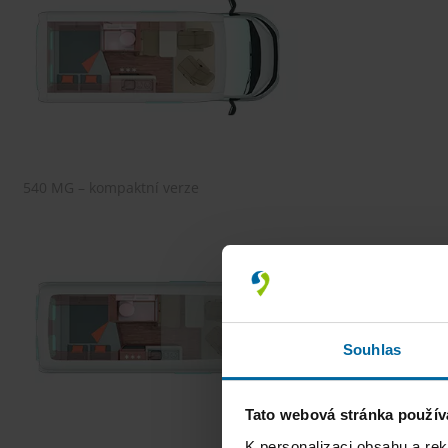
540 MG – kompaktní verze
Souhlas
Tato webová stránka použív
K personalizaci obsahu a re