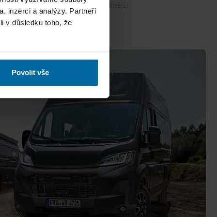
630ME – ještě delší, ještě pohodlnější
, inzerci a analýzy. Partneři
li v důsledku toho, že
Povolit vše