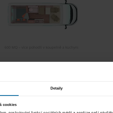
600 MQ – více pohodlí v koupelně a kuchyni
Detaily
á cookies
klam, poskytování funkcí sociálních médií a analýze naší návšt