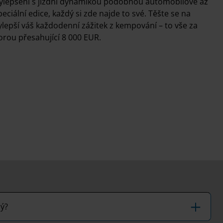
vylepšení s jízdní dynamikou podobnou automobilové až
ciální edice, každý si zde najde to své. Těšte se na
vylepší váš každodenní zážitek z kempování – to vše za
rou přesahující 8 000 EUR.
ý?