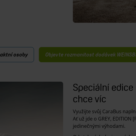
aktní osoby
Objevte rozmanitost dodávek WEINS
Speciální edice
chce víc
Využijte svůj CaraBus naplno
Ať už jde o GREY, EDITION [
jedinečnými výhodami.