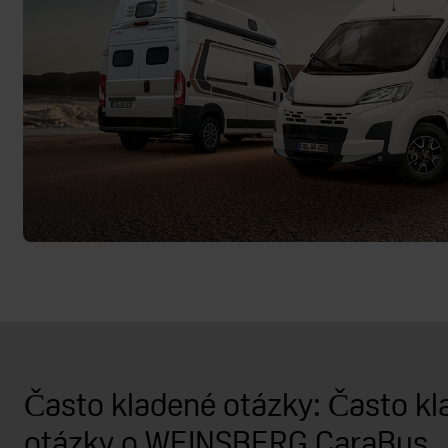
Často kladené otázky: Často k
otázky o WEINSBERG CaraBus