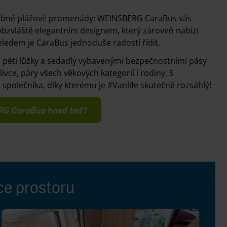
alebné plážové promenády: WEINSBERG CaraBus vás
obzvláště elegantním designem, který zároveň nabízí
ledem je CaraBus jednoduše radostí řídit.
 pěti lůžky a sedadly vybavenými bezpečnostními pásy
ivce, páry všech věkových kategorií i rodiny. S
polečníka, díky kterému je #Vanlife skutečně rozsáhlý!
ERG CaraBus hned teď!
ce prostoru