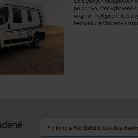
Od stylových designových 
po ohnivé, plně vybavené spe
originální vylepšení, která 
bezkonkurenční ceny s úspo
ladené
Pro koho je WEINSBERG CaraBus vhodn