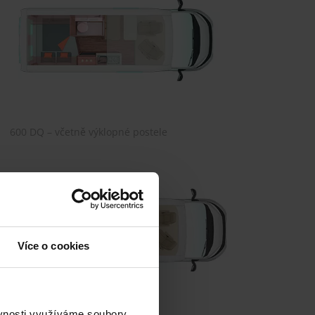
600 DQ – včetně výklopné postele
Více o cookies
ěvnosti využíváme soubory