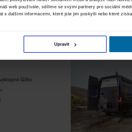
600 ME – s podélnými jednolůžky
 náš web používáte, sdílíme se svými partnery pro sociální média
 s dalšími informacemi, které jste jim poskytli nebo které získa
su
Upravit
 výklopné lůžko
m
í