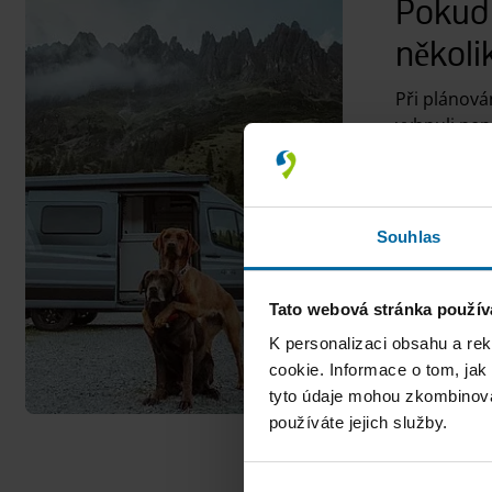
Pokud 
několi
Při plánová
vyhnuli ne
proti vztek
tomu, že vá
Pokud během
Souhlas
domácích zv
stránkách p
jsou psi v k
Tato webová stránka použív
Vezměte pro
K personalizaci obsahu a re
dodatečné 
cookie. Informace o tom, jak
tyto údaje mohou zkombinovat
používáte jejich služby.