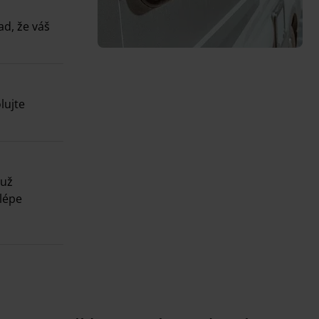
ad, že váš
lujte
 už
lépe