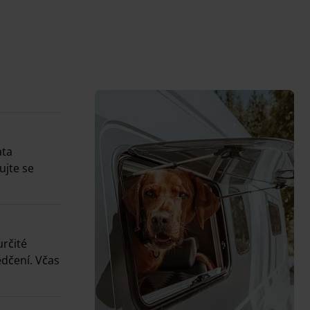
ata
ujte se
určité
ědčení. Včas