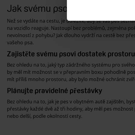
Jak svému psovi usnadnit ces
Než se vydáte na cestu, je důležité, aby se váš pes sezn
na vozidlo reaguje. Nastoupí bez problémů, zejména pok
nevolností z pohybu? Jak dlouho vydrží na cestě bez př
vašeho psa.
Zajistěte svému psovi dostatek prostoru
Bez ohledu na to, jaký typ zádržného systému pro svého 
by měl mít možnost se v přepravním boxu pohodlně posta
mít příliš mnoho prostoru, aby bylo možné ochránit zvíře
Plánujte pravidelné přestávky
Bez ohledu na to, jak je pes v obytném autě zajištěn, by
přestávky každé dvě až tři hodiny, aby měl pes možnost 
nebo delší, podle okolností cesty.