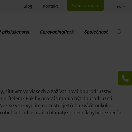
Výběr vozidla
Blog
Kontakt
cs
příslušenství
CaravaningPark
Společnost
V
, cítit vítr ve vlasech a zažívat nová dobrodružství
 přítelem? Pak by pro vás mohla být dobrodružná
ž se však vydáte na cestu, je třeba zvážit několik
roběhla hladce a váš chlupatý společník byl v bezpečí a