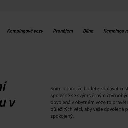
Kempingové vozy
Pronájem
Dílna
Kempingové 
ní
Sníte o tom, že budete zdolávat cesty
společně se svým věrným čtyřnohým
u v
dovolená v obytném voze to pravé! Ne
důležitých věcí, aby vaše dovolená p
spokojený.