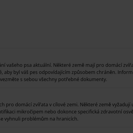
vání vašeho psa aktuální. Některé země mají pro domácí zvíř
té, aby byl váš pes odpovídajícím způsobem chráněn. Inform
a vezměte s sebou všechny potřebné dokumenty.
h pro domácí zvířata v cílové zemi. Některé země vyžadují 
ntifikaci mikročipem nebo dokonce specifická zdravotní osv
se vyhnuli problémům na hranicích.