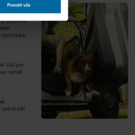
Povolit vše
hý společník
autem
lán potřebám
yb. Váš pes
 pes neměl
tké
také kratší